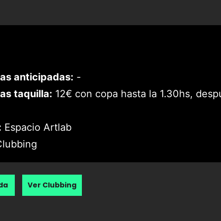
as anticipadas:
-
as taquilla:
12€ con copa hasta la 1.30hs, desp
:
Espacio Artlab
lubbing
nda
Ver Clubbing