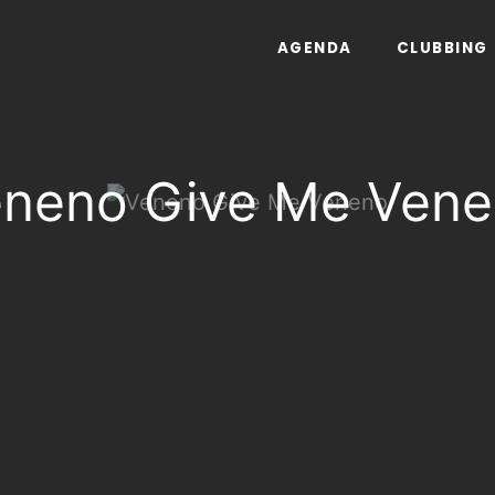
AGENDA
CLUBBING
neno Give Me Ven